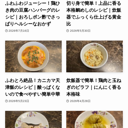
ふわふわジューシー！鶏ひ
切り身で簡単！上品に香る
き肉の豆腐ハンバーグのレ
本格鯛めしのレシピ｜炊飯
シピ｜おろしポン酢でさっ
器でふっくら仕上げる黄金
ぱりヘルシーなおかず
比
2026年7月16日
2026年5月30日
ふわとろ絶品！カニカマ天
炊飯器で簡単！鶏肉と玉ね
津飯のレシピ｜酸っぱくな
ぎのピラフ｜にんにく香る
いので食べやすい簡単中華
本格味
2026年5月23日
2026年4月28日