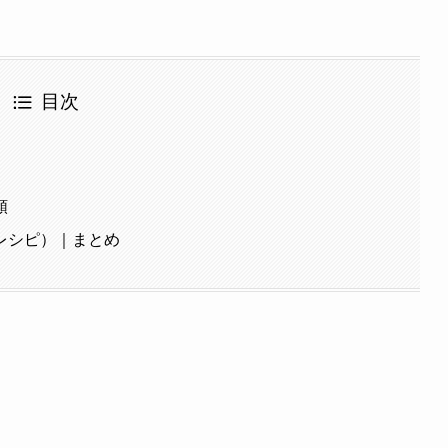
目次
順
レシピ）｜まとめ