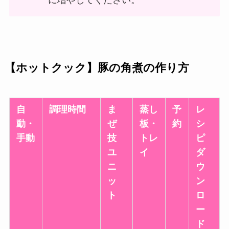
に増やしてください。
【ホットクック】豚の角煮の作り方
自
調理時間
ま
蒸し
予
レ
動・
ぜ
板・
約
シ
手動
技
トレ
ピ
ユ
イ
ダ
ニ
ウ
ッ
ン
ト
ロ
ー
ド