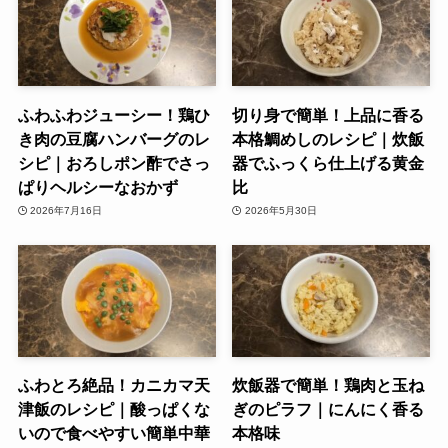
ふわふわジューシー！鶏ひ
切り身で簡単！上品に香る
き肉の豆腐ハンバーグのレ
本格鯛めしのレシピ｜炊飯
シピ｜おろしポン酢でさっ
器でふっくら仕上げる黄金
ぱりヘルシーなおかず
比
2026年7月16日
2026年5月30日
ふわとろ絶品！カニカマ天
炊飯器で簡単！鶏肉と玉ね
津飯のレシピ｜酸っぱくな
ぎのピラフ｜にんにく香る
いので食べやすい簡単中華
本格味