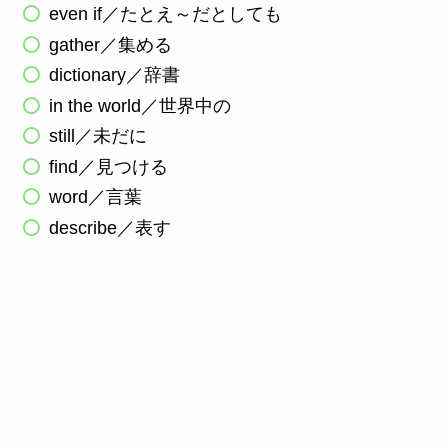
even if／たとえ～だとしても
gather／集める
dictionary／辞書
in the world／世界中の
still／未だに
find／見つける
word／言葉
describe／表す