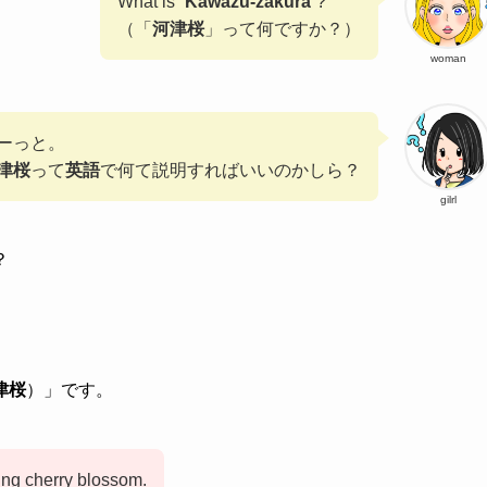
What is “
Kawazu-zakura
“?
（「
河津桜
」って何ですか？）
woman
ーっと。
津桜
って
英語
で何て説明すればいいのかしら？
gilrl
？
津桜
）」です。
ng cherry blossom.