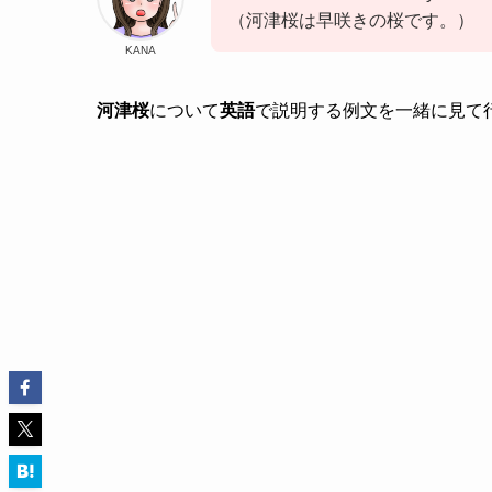
（河津桜は早咲きの桜です。）
KANA
河津桜
について
英語
で説明する例文を一緒に見て