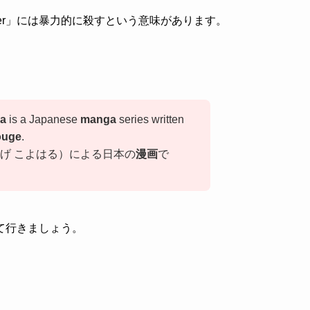
Slayer」には暴力的に殺すという意味があります。
ba
is a Japanese
manga
series written
ouge
.
げ こよはる）による日本の
漫画
で
て行きましょう。