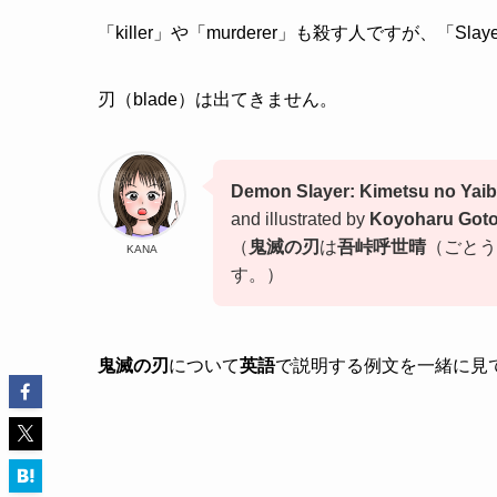
「killer」や「murderer」も殺す人ですが、「
刃（blade）は出てきません。
Demon Slayer: Kimetsu no Yai
and illustrated by
Koyoharu Got
（
鬼滅の刃
は
吾峠呼世晴
（ごとう
KANA
す。）
鬼滅の刃
について
英語
で説明する例文を一緒に見