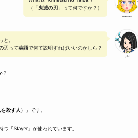
What is “
Kimetsu no Yaiba
“?
（「
鬼滅の刃
」って何ですか？）
woman
っと。
の刃
って
英語
で何て説明すればいいのかしら？
gilrl
か？
鬼を殺す人
）」です。
つ「Slayer」が使われています。