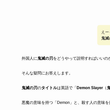
えー
鬼滅
外国人に
鬼滅の刃
をどうやって説明すればいいの
そんな疑問にお答えします。
鬼滅の刃
の
タイトル
は英語で「
Demon Slayer
（
悪魔の意味を持つ「Demon」と、殺す人の意味を持