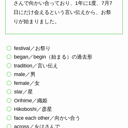
さんで向かい合っており、1年に1度、7月7
日にだけ会えるという言い伝えから、お祭
りが始まりました。
festival／お祭り
began／begin（始まる）の過去形
tradition／言い伝え
male／男
female／女
star／星
Orihime／織姫
Hikoboshi／彦星
face each other／向かい合う
across／をはさんで