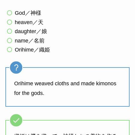
God／神様
heaven／天
daughter／娘
name／名前
Orihime／織姫
Orihime weaved cloths and made kimonos
for the gods.