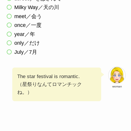
Milky Way／天の川
meet／会う
once／一度
year／年
only／だけ
July／7月
The star festival is romantic.
（星祭りなんてロマンチック
woman
ね。）