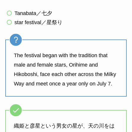
Tanabata／七夕
star festival／星祭り
The festival began with the tradition that
male and female stars, Orihime and
Hikoboshi, face each other across the Milky
Way and meet once a year only on July 7.
織姫と彦星という男女の星が、天の川をは