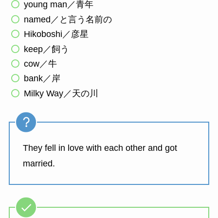
young man／青年
named／と言う名前の
Hikoboshi／彦星
keep／飼う
cow／牛
bank／岸
Milky Way／天の川
They fell in love with each other and got
married.