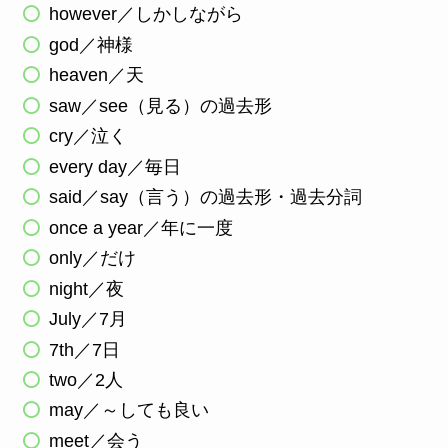
however／しかしながら
god／神様
heaven／天
saw／see（見る）の過去形
cry／泣く
every day／毎日
said／say（言う）の過去形・過去分詞
once a year／年に一度
only／だけ
night／夜
July／7月
7th／7日
two／2人
may／～しても良い
meet／会う