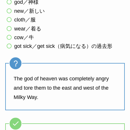
god／神様
new／新しい
cloth／服
wear／着る
cow／牛
got sick／get sick（病気になる）の過去形
The god of heaven was completely angry
and tore them to the east and west of the
Milky Way.