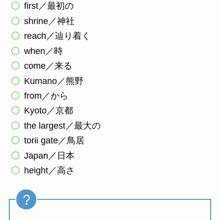
first／最初の
shrine／神社
reach／辿り着く
when／時
come／来る
Kumano／熊野
from／から
Kyoto／京都
the largest／最大の
torii gate／鳥居
Japan／日本
height／高さ