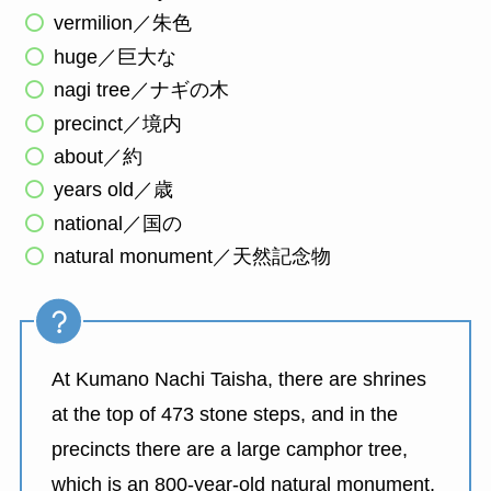
vermilion／朱色
huge／巨大な
nagi tree／ナギの木
precinct／境内
about／約
years old／歳
national／国の
natural monument／天然記念物
At Kumano Nachi Taisha, there are shrines
at the top of 473 stone steps, and in the
precincts there are a large camphor tree,
which is an 800-year-old natural monument,