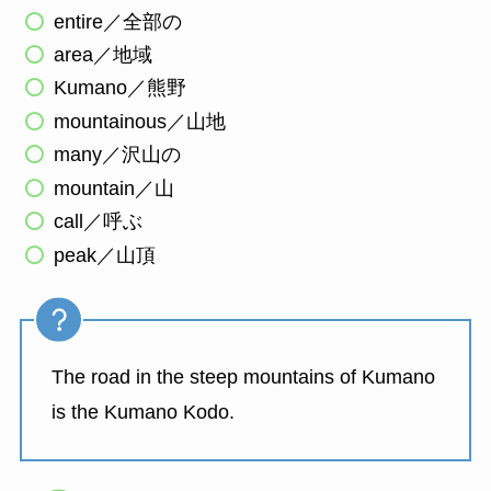
entire／全部の
area／地域
Kumano／熊野
mountainous／山地
many／沢山の
mountain／山
call／呼ぶ
peak／山頂
The road in the steep mountains of Kumano
is the Kumano Kodo.