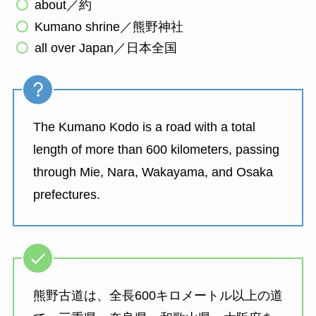
about／約
Kumano shrine／熊野神社
all over Japan／日本全国
The Kumano Kodo is a road with a total
length of more than 600 kilometers, passing
through Mie, Nara, Wakayama, and Osaka
prefectures.
熊野古道は、全長600キロメートル以上の道