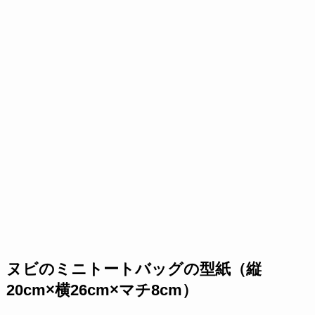
ヌビのミニトートバッグの型紙（縦
20cm×横26cm×マチ8cm）