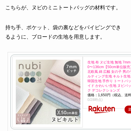
こちらが、ヌビのミニトートバッグの材料です。
持ち手、ポケット、袋の裏などをパイピングでき
るように、ブロードの生地を用意します。
生地 布 ヌビ生地 無地 7mm
0〜136cm【50cm単位販
北欧風 綿 広幅 女の子 男の
ルティング生地 キルト生地
韓国生地 手作り トートバッ
イド かわいい生地 ヌビバッ
ク デコレクションズ
価格：1,650円（税込、送料
0/28時点)