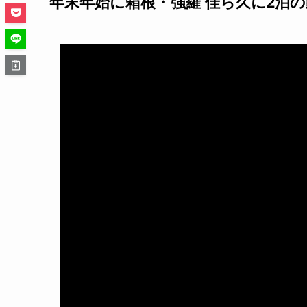
年末年始に箱根・強羅 佳ら久に2泊の動