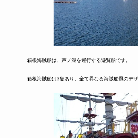
箱根海賊船は、芦ノ湖を運行する遊覧船です。
箱根海賊船は3隻あり、全て異なる海賊船風のデ