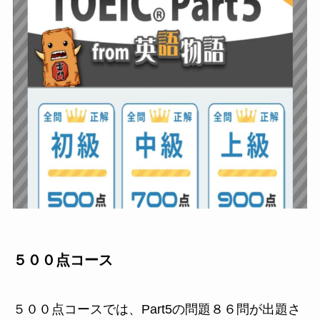
５００点コース
５００点コースでは、Part5の問題８６問が出題さ