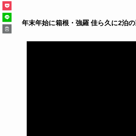
年末年始に箱根・強羅 佳ら久に2泊の動