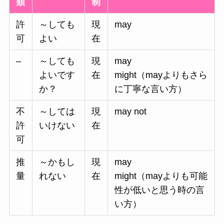
類
制
許
～しても
現
may
可
よい
在
–
～しても
現
may
よいです
在
might（mayよりもさら
か？
に丁寧な言い方）
不
～しては
現
may not
許
いけない
在
可
推
～かもし
現
may
量
れない
在
might（mayよりも可能
性が低いと思う時の言
い方）