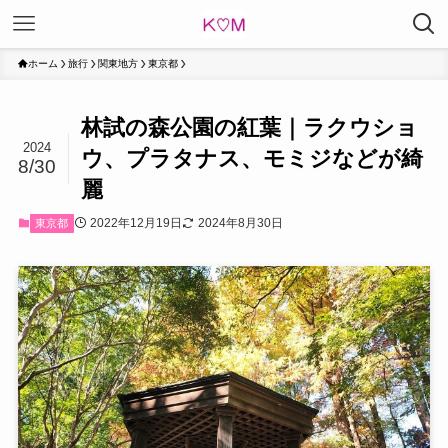
ホーム
旅行
関東地方
東京都
林試の森公園の紅葉｜ラクウショ
2024
ウ、プラタナス、モミジなどが綺
8/30
麗
2022年12月19日
2024年8月30日
東京都