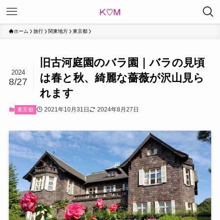
ホーム
旅行
関東地方
東京都
旧古河庭園のバラ園｜バラの見頃
2024
は春と秋、綺麗な薔薇が沢山見ら
8/27
れます
2021年10月31日
2024年8月27日
東京都