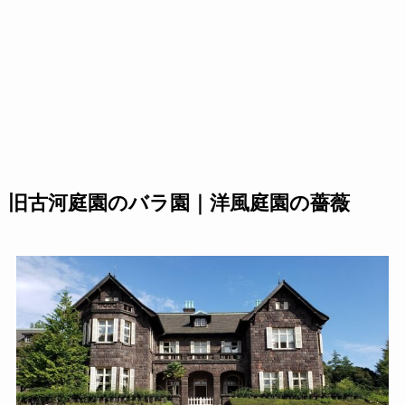
旧古河庭園のバラ園｜洋風庭園の薔薇