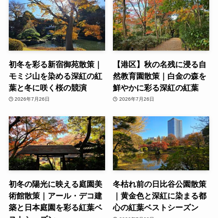
初冬を彩る新宿御苑散策｜
【港区】秋の名残に浸る自
モミジ山を染める深紅の紅
然教育園散策｜白金の森を
葉と冬に咲く桜の競演
鮮やかに彩る深紅の紅葉
2026年7月26日
2026年7月26日
初冬の陽光に映える庭園美
冬枯れ前の日比谷公園散策
術館散策｜アール・デコ建
｜黄金色と深紅に染まる都
築と日本庭園を彩る紅葉ベ
心の紅葉ベストシーズン