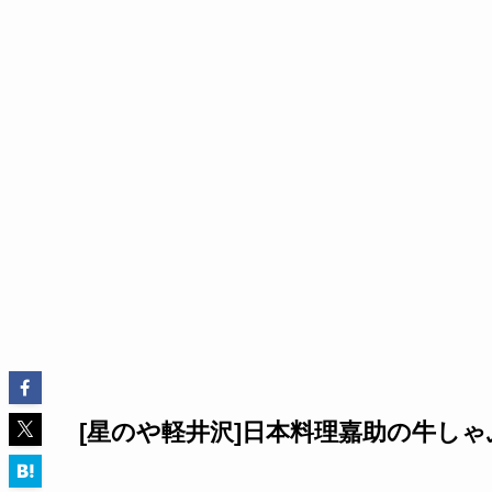
[星のや軽井沢]日本料理嘉助の牛しゃぶ