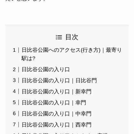
目次
日比谷公園へのアクセス(行き方)｜最寄り
駅は?
日比谷公園の入り口
日比谷公園の入り口｜日比谷門
日比谷公園の入り口｜新幸門
日比谷公園の入り口｜幸門
日比谷公園の入り口｜中幸門
日比谷公園の入り口｜西幸門