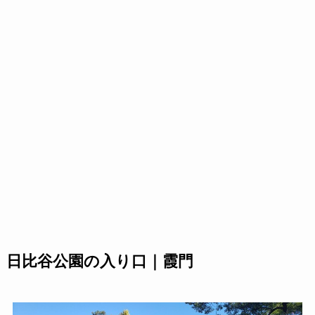
日比谷公園の入り口｜霞門