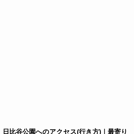
日比谷公園へのアクセス(行き方)｜最寄り