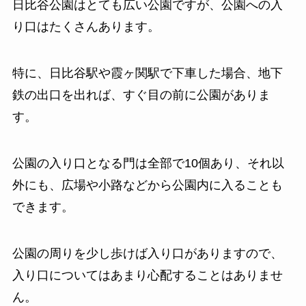
日比谷公園はとても広い公園ですが、公園への入
り口はたくさんあります。
特に、日比谷駅や霞ヶ関駅で下車した場合、地下
鉄の出口を出れば、すぐ目の前に公園がありま
す。
公園の入り口となる門は全部で10個あり、それ以
外にも、広場や小路などから公園内に入ることも
できます。
公園の周りを少し歩けば入り口がありますので、
入り口についてはあまり心配することはありませ
ん。