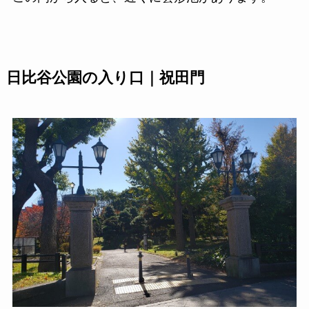
日比谷公園の入り口｜祝田門