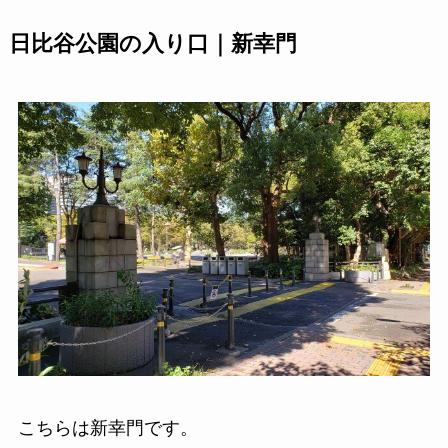
日比谷公園の入り口｜新幸門
こちらは新幸門です。