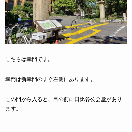
こちらは幸門です。
幸門は新幸門のすぐ左側にあります。
この門から入ると、目の前に日比谷公会堂があり
ます。