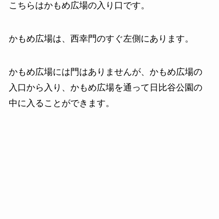
こちらはかもめ広場の入り口です。
かもめ広場は、西幸門のすぐ左側にあります。
かもめ広場には門はありませんが、かもめ広場の
入口から入り、かもめ広場を通って日比谷公園の
中に入ることができます。