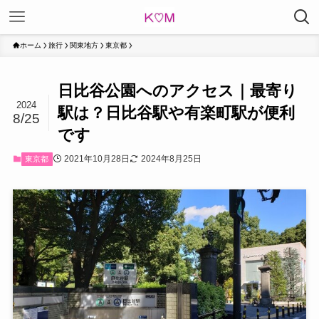
ホーム
旅行
関東地方
東京都
日比谷公園へのアクセス｜最寄り
2024
駅は？日比谷駅や有楽町駅が便利
8/25
です
2021年10月28日
2024年8月25日
東京都